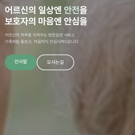
어르신의 일상엔
어르신의 일상엔
안전
안전
을
을
보호자의 마음엔 안심을
보호자의 마음엔 안심을
어르신의 하루를 지켜주는 방문요양 서비스
어르신의 하루를 지켜주는 방문요양 서비스
가족처럼 돌보고, 마음까지 안심시켜드립니다
가족처럼 돌보고, 마음까지 안심시켜드립니다
인사말
인사말
오시는길
오시는길